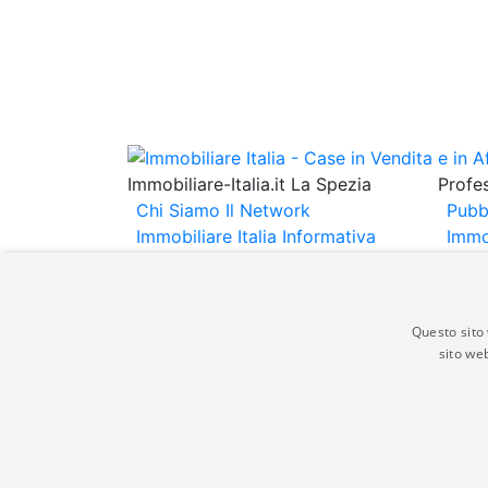
Immobiliare-Italia.it La Spezia
Profes
Chi Siamo
Il Network
Pubb
Immobiliare Italia
Informativa
Immo
Privacy
Informativa Cookie
Immob
Contatti
Espo
Annu
Questo sito 
sito web
Gli annunci immobiliari presenti su immobili
non comporta l'approvazione o l'avallo da pa
italia.it quindi non è responsabile della ver
aspetto dei suddetti annunci.