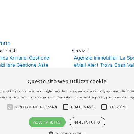
sionisti
Servizi
lica Annunci
Gestione
Agenzie Immobiliari La Sp
biliare
Gestione Aste
eMail Alert
Trova Casa
Va
iliari
Portali Partner
Casa
rtazione
Importazione
Questo sito web utilizza cookie
nci da Sito Web
web utilizza i cookie per migliorare la tua esperienza di navigazione. Utilizza
 acconsenti a tutti i cookie in conformità con la nostra policy per i cookie.
Leg
are-italia.it vengono pubblicati da agenzie immobiliari e co
STRETTAMENTE NECESSARI
PERFORMANCE
TARGETING
rte di immobiliare-italia.it nè implica alcuna forma di gar
idicità, della correttezza, della completezza, della normativa
ACCETTA TUTTO
RIFIUTA TUTTO
MOSTRA DETTAGLI