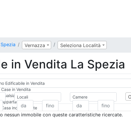
a Spezia
Vernazza
Seleziona Località
le in Vendita La Spezia
no Edificabile in Vendita
Case in Vendita
Qualsiasi
Locali
Camere
Appartamento
Casa indipendente
Casa Semi-indipendente
 nessun immobile con queste caratteristiche ricercate.
Attico/Mansarda
Villa