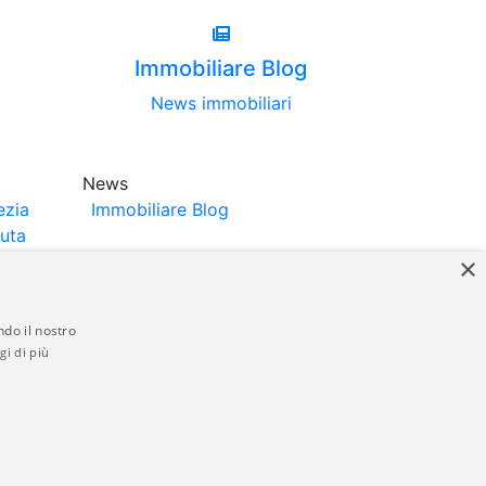
Immobiliare Blog
News immobiliari
News
ezia
Immobiliare Blog
luta
×
ndo il nostro
gi di più
struttori. La pubblicazione degli annunci
anzia da parte di quest'ultima. immobiliare-
 in materia di privacy e/o di alcun altro