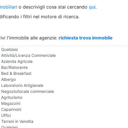
Villetta a schiera
obiliari
o descrivigli cosa stai cercando
qui
.
Rustico/Casale
Loft/Open space
ficando i filtri nel motore di ricerca.
Camera d'Albergo
Multiproprietà
Palazzo/Stabile
ivi l'immobile alle agenzie:
Box/Garage
richiesta trova immobile
Negozi e Attivita Commerciali in Vendita
Qualsiasi
Attività/Licenza Commerciale
Azienda Agricola
Bar/Ristorante
Bed & Breakfast
Albergo
Laboratorio Artigianale
Negozio/locale commerciale
Agriturismo
Magazzini
Capannoni
Uffici
Terreni in Vendita
Qualsiasi