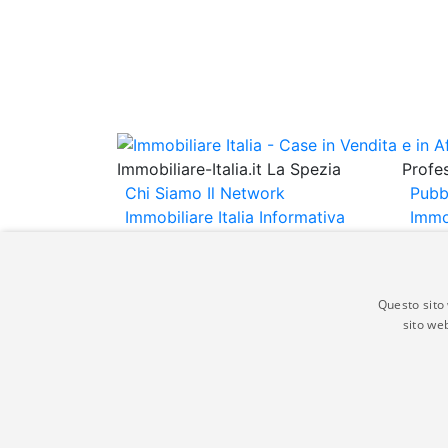
Immobiliare-Italia.it La Spezia
Profes
Chi Siamo
Il Network
Pubb
Immobiliare Italia
Informativa
Immo
Privacy
Informativa Cookie
Immob
Contatti
Espo
Annu
Questo sito 
sito web
Gli annunci immobiliari presenti su immobili
non comporta l'approvazione o l'avallo da pa
italia.it quindi non è responsabile della ver
aspetto dei suddetti annunci.