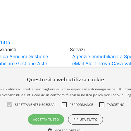
sionisti
Servizi
lica Annunci
Gestione
Agenzie Immobiliari La Sp
biliare
Gestione Aste
eMail Alert
Trova Casa
Va
iliari
Portali Partner
Casa
rtazione
Importazione
Questo sito web utilizza cookie
nci da Sito Web
web utilizza i cookie per migliorare la tua esperienza di navigazione. Utilizza
 acconsenti a tutti i cookie in conformità con la nostra policy per i cookie.
Leg
are-italia.it vengono pubblicati da agenzie immobiliari e co
STRETTAMENTE NECESSARI
PERFORMANCE
TARGETING
rte di immobiliare-italia.it nè implica alcuna forma di gar
idicità, della correttezza, della completezza, della normativa
ACCETTA TUTTO
RIFIUTA TUTTO
MOSTRA DETTAGLI