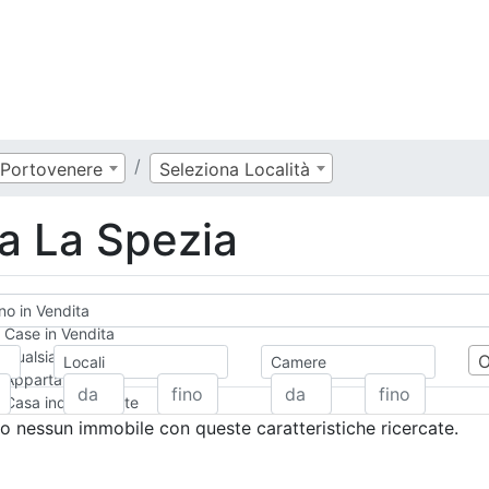
Portovenere
Seleziona Località
ta La Spezia
no in Vendita
Case in Vendita
Qualsiasi
Locali
Camere
Appartamento
Casa indipendente
Casa Semi-indipendente
 nessun immobile con queste caratteristiche ricercate.
Attico/Mansarda
Villa