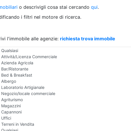
Villetta a schiera
obiliari
o descrivigli cosa stai cercando
qui
.
Rustico/Casale
Loft/Open space
ficando i filtri nel motore di ricerca.
Camera d'Albergo
Multiproprietà
Palazzo/Stabile
ivi l'immobile alle agenzie:
Box/Garage
richiesta trova immobile
Negozi e Attivita Commerciali in Vendita
Qualsiasi
Attività/Licenza Commerciale
Azienda Agricola
Bar/Ristorante
Bed & Breakfast
Albergo
Laboratorio Artigianale
Negozio/locale commerciale
Agriturismo
Magazzini
Capannoni
Uffici
Terreni in Vendita
Qualsiasi