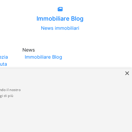
Immobiliare Blog
News immobiliari
News
ezia
Immobiliare Blog
luta
×
ndo il nostro
gi di più
struttori. La pubblicazione degli annunci
anzia da parte di quest'ultima. immobiliare-
 in materia di privacy e/o di alcun altro