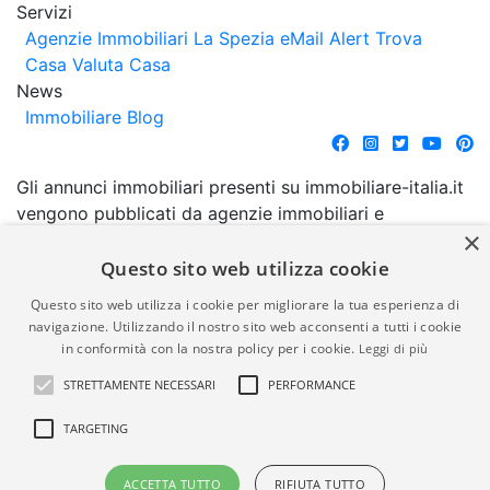
Servizi
Agenzie Immobiliari La Spezia
eMail Alert
Trova
Casa
Valuta Casa
News
Immobiliare Blog
Gli annunci immobiliari presenti su immobiliare-italia.it
vengono pubblicati da agenzie immobiliari e
×
costruttori. La pubblicazione degli annunci non
comporta l'approvazione o l'avallo da parte di
Questo sito web utilizza cookie
immobiliare-italia.it nè implica alcuna forma di
Questo sito web utilizza i cookie per migliorare la tua esperienza di
garanzia da parte di quest'ultima. immobiliare-italia.it
navigazione. Utilizzando il nostro sito web acconsenti a tutti i cookie
quindi non è responsabile della veridicità, della
in conformità con la nostra policy per i cookie.
Leggi di più
correttezza, della completezza, della normativa in
STRETTAMENTE NECESSARI
PERFORMANCE
materia di privacy e/o di alcun altro aspetto dei
suddetti annunci.
TARGETING
© Copyright 2007 - 2026
Powered by
ACCETTA TUTTO
RIFIUTA TUTTO