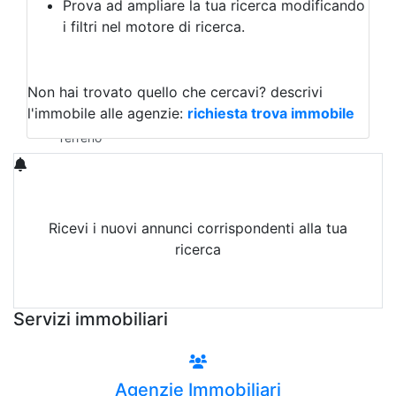
Prova ad ampliare la tua ricerca modificando
Agriturismo
i filtri nel motore di ricerca.
Magazzini
Capannoni
Uffici
Terreni in Vendita
Non hai trovato quello che cercavi?
descrivi
Qualsiasi
l'immobile alle agenzie:
richiesta trova immobile
Terreno edificabile
Terreno
Ricevi i nuovi annunci corrispondenti alla tua
ricerca
Attiva Email-Alert
Servizi immobiliari
Agenzie Immobiliari