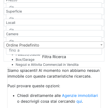
Appartamento
Casa indipendente
Superficie
Casa Semi-indipendente
Attico/Mansarda
Locali
Villa
Villetta a schiera
Camere
Rustico/Casale
Loft/Open space
Camera d'Albergo
Ordine Predefinito
Multiproprietà
Palazzo/Stabile
Filtra Ricerca
Box/Garage
Negozi e Attivita Commerciali in Vendita
Qualsiasi
Siamo spiacenti! Al momento non abbiamo nessun
Attività/Licenza Commerciale
immobile con queste caratteristiche ricercate.
Azienda Agricola
Bar/Ristorante
Puoi provare queste opzioni:
Bed & Breakfast
Albergo
Chiedi direttamente alle
Agenzie immobiliari
Laboratorio Artigianale
o descrivigli cosa stai cercando
qui
.
Negozio/locale commerciale