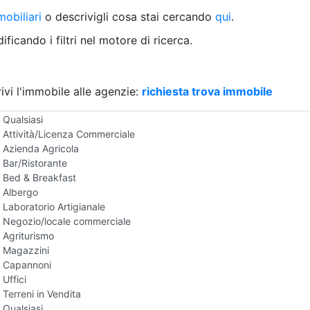
Villetta a schiera
obiliari
o descrivigli cosa stai cercando
qui
.
Rustico/Casale
Loft/Open space
ficando i filtri nel motore di ricerca.
Camera d'Albergo
Multiproprietà
Palazzo/Stabile
ivi l'immobile alle agenzie:
Box/Garage
richiesta trova immobile
Negozi e Attivita Commerciali in Vendita
Qualsiasi
Attività/Licenza Commerciale
Azienda Agricola
Bar/Ristorante
Bed & Breakfast
Albergo
Laboratorio Artigianale
Negozio/locale commerciale
Agriturismo
Magazzini
Capannoni
Uffici
Terreni in Vendita
Qualsiasi