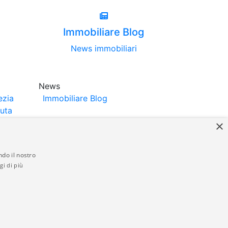
Immobiliare Blog
News immobiliari
News
ezia
Immobiliare Blog
luta
×
ndo il nostro
gi di più
struttori. La pubblicazione degli annunci
anzia da parte di quest'ultima. immobiliare-
 in materia di privacy e/o di alcun altro