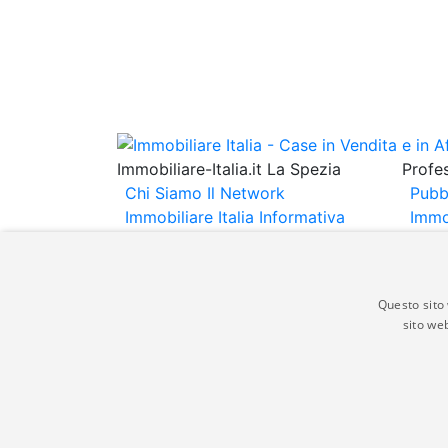
Immobiliare-Italia.it La Spezia
Profes
Chi Siamo
Il Network
Pubb
Immobiliare Italia
Informativa
Immo
Privacy
Informativa Cookie
Immob
Contatti
Espo
Annu
Questo sito 
sito web
Gli annunci immobiliari presenti su immobili
non comporta l'approvazione o l'avallo da pa
italia.it quindi non è responsabile della ver
aspetto dei suddetti annunci.