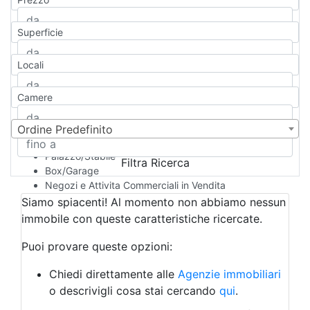
Appartamento
Casa indipendente
Superficie
Casa Semi-indipendente
Attico/Mansarda
Locali
Villa
Villetta a schiera
Camere
Rustico/Casale
Loft/Open space
Camera d'Albergo
Ordine Predefinito
Multiproprietà
Palazzo/Stabile
Filtra Ricerca
Box/Garage
Negozi e Attivita Commerciali in Vendita
Qualsiasi
Siamo spiacenti! Al momento non abbiamo nessun
Attività/Licenza Commerciale
immobile con queste caratteristiche ricercate.
Azienda Agricola
Bar/Ristorante
Puoi provare queste opzioni:
Bed & Breakfast
Albergo
Chiedi direttamente alle
Agenzie immobiliari
Laboratorio Artigianale
o descrivigli cosa stai cercando
qui
.
Negozio/locale commerciale