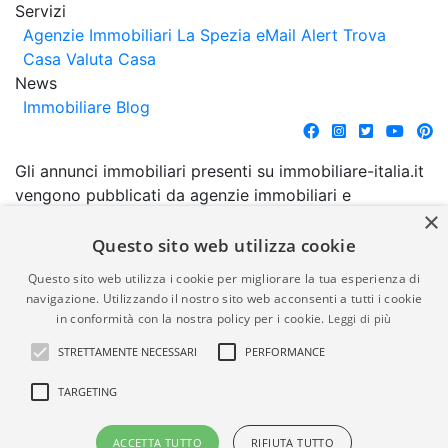
Servizi
Agenzie Immobiliari La Spezia
eMail Alert
Trova
Casa
Valuta Casa
News
Immobiliare Blog
Gli annunci immobiliari presenti su immobiliare-italia.it
vengono pubblicati da agenzie immobiliari e
×
costruttori. La pubblicazione degli annunci non
comporta l'approvazione o l'avallo da parte di
Questo sito web utilizza cookie
immobiliare-italia.it nè implica alcuna forma di
Questo sito web utilizza i cookie per migliorare la tua esperienza di
garanzia da parte di quest'ultima. immobiliare-italia.it
navigazione. Utilizzando il nostro sito web acconsenti a tutti i cookie
quindi non è responsabile della veridicità, della
in conformità con la nostra policy per i cookie.
Leggi di più
correttezza, della completezza, della normativa in
STRETTAMENTE NECESSARI
PERFORMANCE
materia di privacy e/o di alcun altro aspetto dei
suddetti annunci.
TARGETING
© Copyright 2007 - 2026
Powered by
ACCETTA TUTTO
RIFIUTA TUTTO