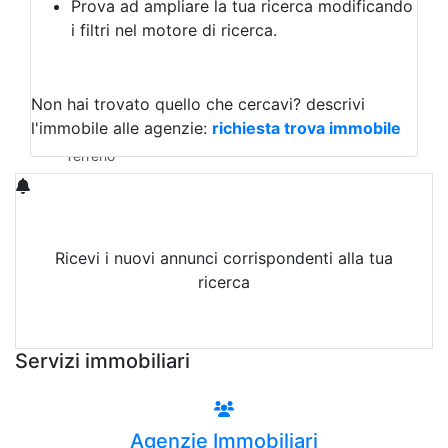
Prova ad ampliare la tua ricerca modificando
Agriturismo
i filtri nel motore di ricerca.
Magazzini
Capannoni
Uffici
Terreni in Vendita
Non hai trovato quello che cercavi?
descrivi
Qualsiasi
l'immobile alle agenzie:
richiesta trova immobile
Terreno edificabile
Terreno
Ricevi i nuovi annunci corrispondenti alla tua
ricerca
Attiva Email-Alert
Servizi immobiliari
Agenzie Immobiliari