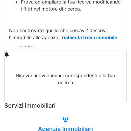
Prova ad ampliare la tua ricerca modificando
Agriturismo
i filtri nel motore di ricerca.
Magazzini
Capannoni
Uffici
Terreni in Vendita
Non hai trovato quello che cercavi?
descrivi
Qualsiasi
l'immobile alle agenzie:
richiesta trova immobile
Terreno edificabile
Terreno
Ricevi i nuovi annunci corrispondenti alla tua
ricerca
Attiva Email-Alert
Servizi immobiliari
Agenzie Immobiliari