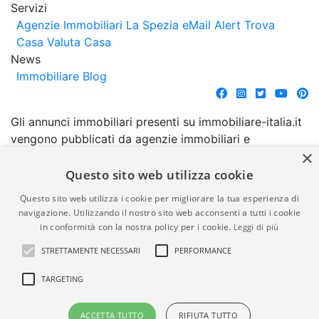
Servizi
Agenzie Immobiliari La Spezia
eMail Alert
Trova
Casa
Valuta Casa
News
Immobiliare Blog
Gli annunci immobiliari presenti su immobiliare-italia.it
vengono pubblicati da agenzie immobiliari e
×
costruttori. La pubblicazione degli annunci non
comporta l'approvazione o l'avallo da parte di
Questo sito web utilizza cookie
immobiliare-italia.it nè implica alcuna forma di
Questo sito web utilizza i cookie per migliorare la tua esperienza di
garanzia da parte di quest'ultima. immobiliare-italia.it
navigazione. Utilizzando il nostro sito web acconsenti a tutti i cookie
quindi non è responsabile della veridicità, della
in conformità con la nostra policy per i cookie.
Leggi di più
correttezza, della completezza, della normativa in
STRETTAMENTE NECESSARI
PERFORMANCE
materia di privacy e/o di alcun altro aspetto dei
suddetti annunci.
TARGETING
© Copyright 2007 - 2026
Powered by
ACCETTA TUTTO
RIFIUTA TUTTO