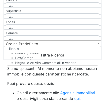
Appartamento
Casa indipendente
Superficie
Casa Semi-indipendente
Attico/Mansarda
Locali
Villa
Villetta a schiera
Camere
Rustico/Casale
Loft/Open space
Camera d'Albergo
Ordine Predefinito
Multiproprietà
Palazzo/Stabile
Filtra Ricerca
Box/Garage
Negozi e Attivita Commerciali in Vendita
Qualsiasi
Siamo spiacenti! Al momento non abbiamo nessun
Attività/Licenza Commerciale
immobile con queste caratteristiche ricercate.
Azienda Agricola
Bar/Ristorante
Puoi provare queste opzioni:
Bed & Breakfast
Albergo
Chiedi direttamente alle
Agenzie immobiliari
Laboratorio Artigianale
o descrivigli cosa stai cercando
qui
.
Negozio/locale commerciale