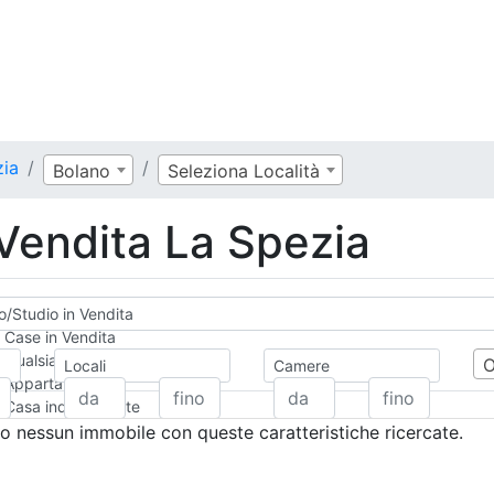
zia
Bolano
Seleziona Località
 Vendita La Spezia
io/Studio in Vendita
Case in Vendita
Qualsiasi
Locali
Camere
Appartamento
Casa indipendente
Casa Semi-indipendente
 nessun immobile con queste caratteristiche ricercate.
Attico/Mansarda
Villa