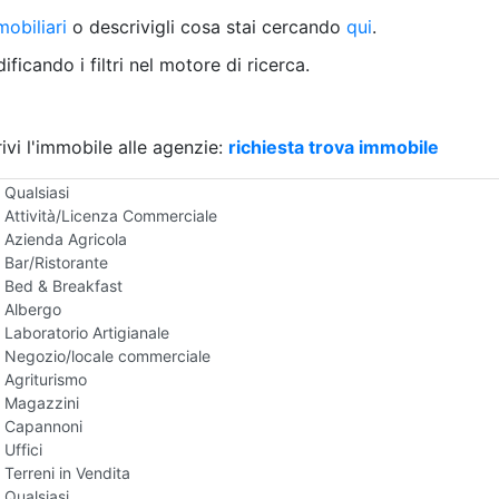
Villetta a schiera
obiliari
o descrivigli cosa stai cercando
qui
.
Rustico/Casale
Loft/Open space
ficando i filtri nel motore di ricerca.
Camera d'Albergo
Multiproprietà
Palazzo/Stabile
ivi l'immobile alle agenzie:
Box/Garage
richiesta trova immobile
Negozi e Attivita Commerciali in Vendita
Qualsiasi
Attività/Licenza Commerciale
Azienda Agricola
Bar/Ristorante
Bed & Breakfast
Albergo
Laboratorio Artigianale
Negozio/locale commerciale
Agriturismo
Magazzini
Capannoni
Uffici
Terreni in Vendita
Qualsiasi