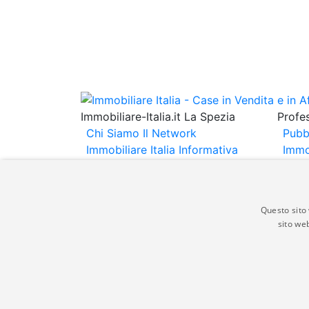
Immobiliare-Italia.it La Spezia
Profes
Chi Siamo
Il Network
Pubb
Immobiliare Italia
Informativa
Immo
Privacy
Informativa Cookie
Immob
Contatti
Espo
Annu
Questo sito 
sito web
Gli annunci immobiliari presenti su immobili
non comporta l'approvazione o l'avallo da pa
italia.it quindi non è responsabile della ver
aspetto dei suddetti annunci.