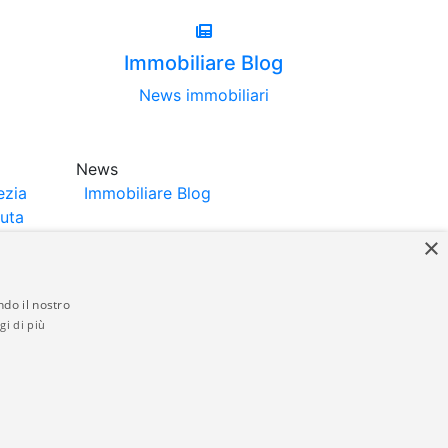
Immobiliare Blog
News immobiliari
News
ezia
Immobiliare Blog
luta
×
ndo il nostro
gi di più
struttori. La pubblicazione degli annunci
anzia da parte di quest'ultima. immobiliare-
 in materia di privacy e/o di alcun altro