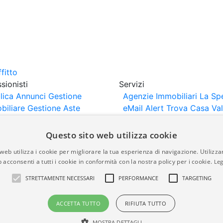
sionisti
Servizi
lica Annunci
Gestione
Agenzie Immobiliari La Sp
biliare
Gestione Aste
eMail Alert
Trova Casa
Va
iliari
Portali Partner
Casa
rtazione
Importazione
Questo sito web utilizza cookie
nci da Sito Web
web utilizza i cookie per migliorare la tua esperienza di navigazione. Utilizza
 acconsenti a tutti i cookie in conformità con la nostra policy per i cookie.
Leg
are-italia.it vengono pubblicati da agenzie immobiliari e co
STRETTAMENTE NECESSARI
PERFORMANCE
TARGETING
rte di immobiliare-italia.it nè implica alcuna forma di gar
idicità, della correttezza, della completezza, della normativa
ACCETTA TUTTO
RIFIUTA TUTTO
MOSTRA DETTAGLI