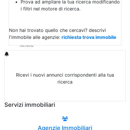
Prova ad ampliare la tua ricerca modificando
Agriturismo
i filtri nel motore di ricerca.
Magazzini
Capannoni
Uffici
Terreni in Vendita
Non hai trovato quello che cercavi?
descrivi
Qualsiasi
l'immobile alle agenzie:
richiesta trova immobile
Terreno edificabile
Terreno
Ricevi i nuovi annunci corrispondenti alla tua
ricerca
Attiva Email-Alert
Servizi immobiliari
Agenzie Immobiliari