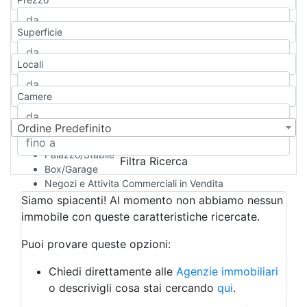
Appartamento
Casa indipendente
Superficie
Casa Semi-indipendente
Attico/Mansarda
Locali
Villa
Villetta a schiera
Camere
Rustico/Casale
Loft/Open space
Camera d'Albergo
Ordine Predefinito
Multiproprietà
Palazzo/Stabile
Filtra Ricerca
Box/Garage
Negozi e Attivita Commerciali in Vendita
Qualsiasi
Siamo spiacenti! Al momento non abbiamo nessun
Attività/Licenza Commerciale
immobile con queste caratteristiche ricercate.
Azienda Agricola
Bar/Ristorante
Puoi provare queste opzioni:
Bed & Breakfast
Albergo
Chiedi direttamente alle
Agenzie immobiliari
Laboratorio Artigianale
o descrivigli cosa stai cercando
qui
.
Negozio/locale commerciale