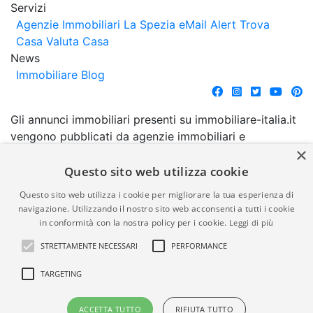
Servizi
Agenzie Immobiliari La Spezia
eMail Alert
Trova
Casa
Valuta Casa
News
Immobiliare Blog
Gli annunci immobiliari presenti su immobiliare-italia.it
vengono pubblicati da agenzie immobiliari e
×
costruttori. La pubblicazione degli annunci non
comporta l'approvazione o l'avallo da parte di
Questo sito web utilizza cookie
immobiliare-italia.it nè implica alcuna forma di
Questo sito web utilizza i cookie per migliorare la tua esperienza di
garanzia da parte di quest'ultima. immobiliare-italia.it
navigazione. Utilizzando il nostro sito web acconsenti a tutti i cookie
quindi non è responsabile della veridicità, della
in conformità con la nostra policy per i cookie.
Leggi di più
correttezza, della completezza, della normativa in
STRETTAMENTE NECESSARI
PERFORMANCE
materia di privacy e/o di alcun altro aspetto dei
suddetti annunci.
TARGETING
© Copyright 2007 - 2026
Powered by
ACCETTA TUTTO
RIFIUTA TUTTO