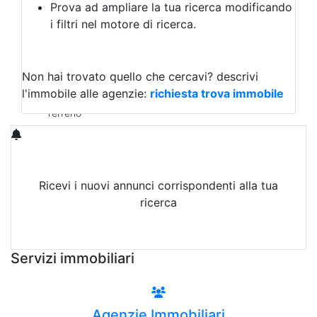
Prova ad ampliare la tua ricerca modificando
Agriturismo
i filtri nel motore di ricerca.
Magazzini
Capannoni
Uffici
Terreni in Vendita
Non hai trovato quello che cercavi?
descrivi
Qualsiasi
l'immobile alle agenzie:
richiesta trova immobile
Terreno edificabile
Terreno
Ricevi i nuovi annunci corrispondenti alla tua
ricerca
Attiva Email-Alert
Servizi immobiliari
Agenzie Immobiliari