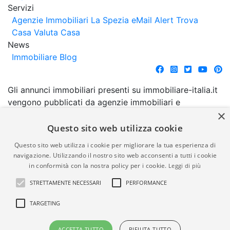
Servizi
Agenzie Immobiliari La Spezia
eMail Alert
Trova
Casa
Valuta Casa
News
Immobiliare Blog
Gli annunci immobiliari presenti su immobiliare-italia.it
vengono pubblicati da agenzie immobiliari e
×
costruttori. La pubblicazione degli annunci non
comporta l'approvazione o l'avallo da parte di
Questo sito web utilizza cookie
immobiliare-italia.it nè implica alcuna forma di
Questo sito web utilizza i cookie per migliorare la tua esperienza di
garanzia da parte di quest'ultima. immobiliare-italia.it
navigazione. Utilizzando il nostro sito web acconsenti a tutti i cookie
quindi non è responsabile della veridicità, della
in conformità con la nostra policy per i cookie.
Leggi di più
correttezza, della completezza, della normativa in
STRETTAMENTE NECESSARI
PERFORMANCE
materia di privacy e/o di alcun altro aspetto dei
suddetti annunci.
TARGETING
© Copyright 2007 - 2026
Powered by
ACCETTA TUTTO
RIFIUTA TUTTO