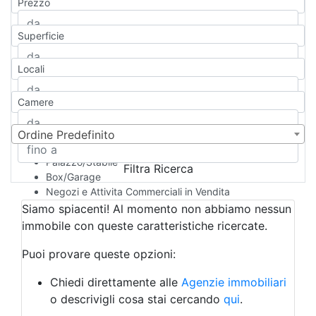
Prezzo
Appartamento
Casa indipendente
Superficie
Casa Semi-indipendente
Attico/Mansarda
Locali
Villa
Villetta a schiera
Camere
Rustico/Casale
Loft/Open space
Camera d'Albergo
Ordine Predefinito
Multiproprietà
Palazzo/Stabile
Filtra Ricerca
Box/Garage
Negozi e Attivita Commerciali in Vendita
Qualsiasi
Siamo spiacenti! Al momento non abbiamo nessun
Attività/Licenza Commerciale
immobile con queste caratteristiche ricercate.
Azienda Agricola
Bar/Ristorante
Puoi provare queste opzioni:
Bed & Breakfast
Albergo
Chiedi direttamente alle
Agenzie immobiliari
Laboratorio Artigianale
o descrivigli cosa stai cercando
qui
.
Negozio/locale commerciale