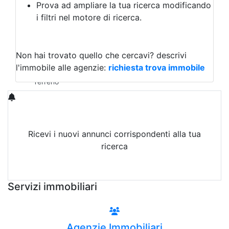
Prova ad ampliare la tua ricerca modificando
Agriturismo
i filtri nel motore di ricerca.
Magazzini
Capannoni
Uffici
Terreni in Vendita
Non hai trovato quello che cercavi?
descrivi
Qualsiasi
l'immobile alle agenzie:
richiesta trova immobile
Terreno edificabile
Terreno
Ricevi i nuovi annunci corrispondenti alla tua
ricerca
Attiva Email-Alert
Servizi immobiliari
Agenzie Immobiliari