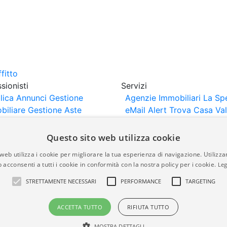
sionisti
Servizi
lica Annunci
Gestione
Agenzie Immobiliari La Sp
biliare
Gestione Aste
eMail Alert
Trova Casa
Va
iliari
Portali Partner
Casa
rtazione
Importazione
Questo sito web utilizza cookie
nci da Sito Web
web utilizza i cookie per migliorare la tua esperienza di navigazione. Utilizza
 acconsenti a tutti i cookie in conformità con la nostra policy per i cookie.
Leg
are-italia.it vengono pubblicati da agenzie immobiliari e co
STRETTAMENTE NECESSARI
PERFORMANCE
TARGETING
rte di immobiliare-italia.it nè implica alcuna forma di gar
idicità, della correttezza, della completezza, della normativa
ACCETTA TUTTO
RIFIUTA TUTTO
MOSTRA DETTAGLI