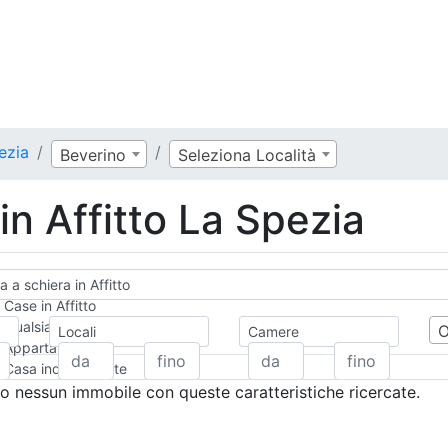
pezia
Beverino
Seleziona Località
 in Affitto La Spezia
ta a schiera in Affitto
Case in Affitto
Qualsiasi
Locali
Camere
Appartamento
Casa indipendente
Casa Semi-indipendente
 nessun immobile con queste caratteristiche ricercate.
Attico/Mansarda
Villa