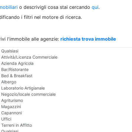
Villetta a schiera
obiliari
o descrivigli cosa stai cercando
qui
.
Rustico/Casale
Loft/Open space
ficando i filtri nel motore di ricerca.
Camera d'Albergo
Multiproprietà
Palazzo/Stabile
ivi l'immobile alle agenzie:
Box/Garage
richiesta trova immobile
Negozi e Attivita Commerciali in Affitto
Qualsiasi
Attività/Licenza Commerciale
Azienda Agricola
Bar/Ristorante
Bed & Breakfast
Albergo
Laboratorio Artigianale
Negozio/locale commerciale
Agriturismo
Magazzini
Capannoni
Uffici
Terreni in Affitto
Qualsiasi