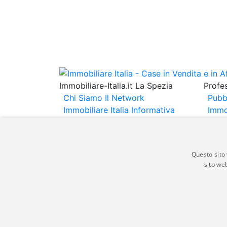
Immobiliare-Italia.it La Spezia
Profes
Chi Siamo
Il Network
Pubb
Immobiliare Italia
Informativa
Immo
Privacy
Informativa Cookie
Immob
Contatti
Espo
Annu
Questo sito 
sito web
Gli annunci immobiliari presenti su immobili
non comporta l'approvazione o l'avallo da pa
italia.it quindi non è responsabile della ver
aspetto dei suddetti annunci.