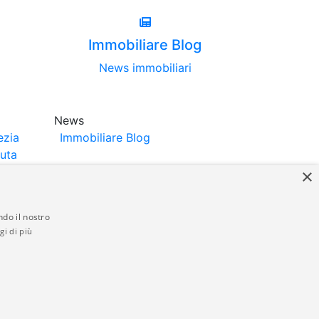
Immobiliare Blog
News immobiliari
News
ezia
Immobiliare Blog
luta
×
ndo il nostro
gi di più
struttori. La pubblicazione degli annunci
anzia da parte di quest'ultima. immobiliare-
 in materia di privacy e/o di alcun altro