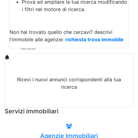
Prova ad ampliare la tua ricerca modificando
Agriturismo
i filtri nel motore di ricerca.
Magazzini
Capannoni
Uffici
Terreni in Affitto
Non hai trovato quello che cercavi?
descrivi
Qualsiasi
l'immobile alle agenzie:
richiesta trova immobile
Terreno edificabile
Terreno
Ricevi i nuovi annunci corrispondenti alla tua
ricerca
Attiva Email-Alert
Servizi immobiliari
Agenzie Immobiliari