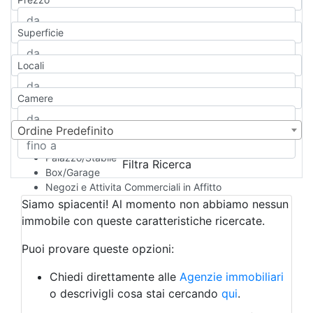
Appartamento
Casa indipendente
Superficie
Casa Semi-indipendente
Attico/Mansarda
Locali
Villa
Villetta a schiera
Camere
Rustico/Casale
Loft/Open space
Camera d'Albergo
Ordine Predefinito
Multiproprietà
Palazzo/Stabile
Filtra Ricerca
Box/Garage
Negozi e Attivita Commerciali in Affitto
Qualsiasi
Siamo spiacenti! Al momento non abbiamo nessun
Attività/Licenza Commerciale
immobile con queste caratteristiche ricercate.
Azienda Agricola
Bar/Ristorante
Puoi provare queste opzioni:
Bed & Breakfast
Albergo
Chiedi direttamente alle
Agenzie immobiliari
Laboratorio Artigianale
o descrivigli cosa stai cercando
qui
.
Negozio/locale commerciale