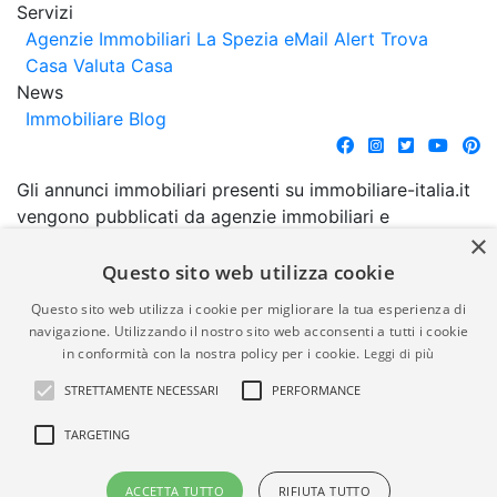
Servizi
Agenzie Immobiliari La Spezia
eMail Alert
Trova
Casa
Valuta Casa
News
Immobiliare Blog
Gli annunci immobiliari presenti su immobiliare-italia.it
vengono pubblicati da agenzie immobiliari e
×
costruttori. La pubblicazione degli annunci non
comporta l'approvazione o l'avallo da parte di
Questo sito web utilizza cookie
immobiliare-italia.it nè implica alcuna forma di
Questo sito web utilizza i cookie per migliorare la tua esperienza di
garanzia da parte di quest'ultima. immobiliare-italia.it
navigazione. Utilizzando il nostro sito web acconsenti a tutti i cookie
quindi non è responsabile della veridicità, della
in conformità con la nostra policy per i cookie.
Leggi di più
correttezza, della completezza, della normativa in
STRETTAMENTE NECESSARI
PERFORMANCE
materia di privacy e/o di alcun altro aspetto dei
suddetti annunci.
TARGETING
© Copyright 2007 - 2026
Powered by
ACCETTA TUTTO
RIFIUTA TUTTO