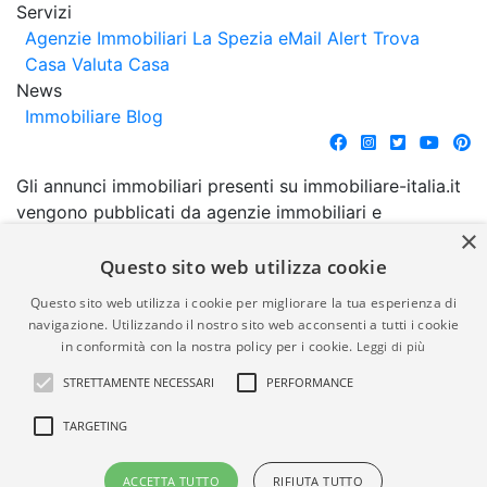
Servizi
Agenzie Immobiliari La Spezia
eMail Alert
Trova
Casa
Valuta Casa
News
Immobiliare Blog
Gli annunci immobiliari presenti su immobiliare-italia.it
vengono pubblicati da agenzie immobiliari e
×
costruttori. La pubblicazione degli annunci non
comporta l'approvazione o l'avallo da parte di
Questo sito web utilizza cookie
immobiliare-italia.it nè implica alcuna forma di
Questo sito web utilizza i cookie per migliorare la tua esperienza di
garanzia da parte di quest'ultima. immobiliare-italia.it
navigazione. Utilizzando il nostro sito web acconsenti a tutti i cookie
quindi non è responsabile della veridicità, della
in conformità con la nostra policy per i cookie.
Leggi di più
correttezza, della completezza, della normativa in
STRETTAMENTE NECESSARI
PERFORMANCE
materia di privacy e/o di alcun altro aspetto dei
suddetti annunci.
TARGETING
© Copyright 2007 - 2026
Powered by
ACCETTA TUTTO
RIFIUTA TUTTO