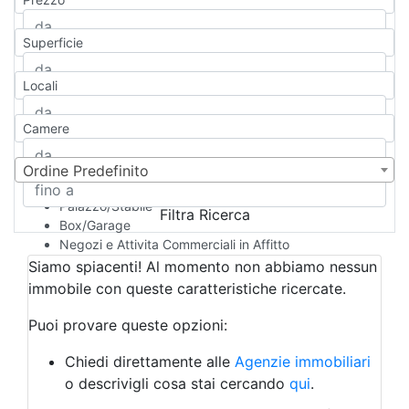
Appartamento
Casa indipendente
Superficie
Casa Semi-indipendente
Attico/Mansarda
Locali
Villa
Villetta a schiera
Camere
Rustico/Casale
Loft/Open space
Camera d'Albergo
Ordine Predefinito
Multiproprietà
Palazzo/Stabile
Filtra Ricerca
Box/Garage
Negozi e Attivita Commerciali in Affitto
Qualsiasi
Siamo spiacenti! Al momento non abbiamo nessun
Attività/Licenza Commerciale
immobile con queste caratteristiche ricercate.
Azienda Agricola
Bar/Ristorante
Puoi provare queste opzioni:
Bed & Breakfast
Albergo
Chiedi direttamente alle
Agenzie immobiliari
Laboratorio Artigianale
o descrivigli cosa stai cercando
qui
.
Negozio/locale commerciale