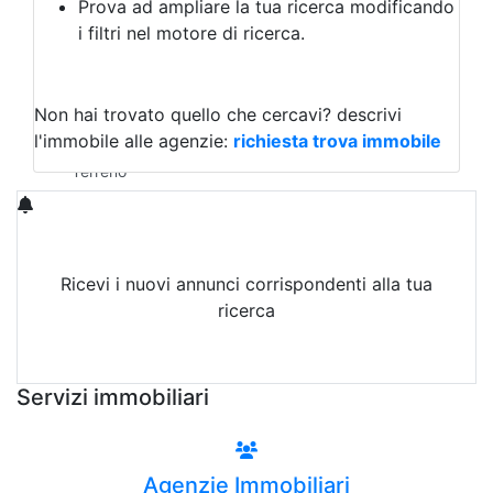
Prova ad ampliare la tua ricerca modificando
Agriturismo
i filtri nel motore di ricerca.
Magazzini
Capannoni
Uffici
Terreni in Affitto
Non hai trovato quello che cercavi?
descrivi
Qualsiasi
l'immobile alle agenzie:
richiesta trova immobile
Terreno edificabile
Terreno
Ricevi i nuovi annunci corrispondenti alla tua
ricerca
Attiva Email-Alert
Servizi immobiliari
Agenzie Immobiliari