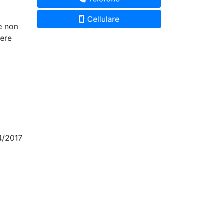
Cellulare
e non
mere
4/2017