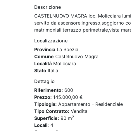
Descrizione
CASTELNUOVO MAGRA loc. Molicciara lumino
servito da ascensore:ingresso,soggiorno c
matrimoniali,terrazzo perimetrale,vista mar
Localizzazione
Provincia
La Spezia
Comune
Castelnuovo Magra
Località
Molicciara
Stato
Italia
Dettaglio
Riferimento:
600
Prezzo:
145.000,00 €
Tipologia:
Appartamento - Residenziale
Tipo Contratto:
Vendita
2
Superficie:
90 m
Locali:
4