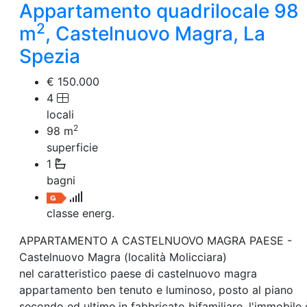
Appartamento quadrilocale 98
2
m
, Castelnuovo Magra, La
Spezia
€ 150.000
4
locali
2
98
m
superficie
1
bagni
classe energ.
APPARTAMENTO A CASTELNUOVO MAGRA PAESE -
Castelnuovo Magra (località Molicciara)
nel caratteristico paese di castelnuovo magra
appartamento ben tenuto e luminoso, posto al piano
secondo ed ultimo,in fabbricato bifamiliare .l'immobile 