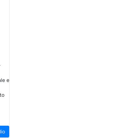
-
le e
to
lio