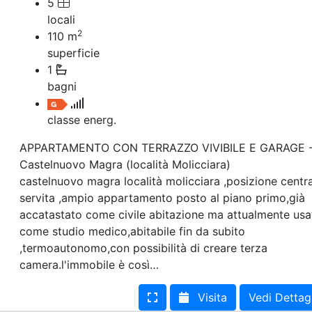
5
locali
2
110
m
superficie
1
bagni
classe energ.
APPARTAMENTO CON TERRAZZO VIVIBILE E GARAGE 
Castelnuovo Magra (località Molicciara)
castelnuovo magra località molicciara ,posizione centra
servita ,ampio appartamento posto al piano primo,già
accatastato come civile abitazione ma attualmente usa
come studio medico,abitabile fin da subito
,termoautonomo,con possibilità di creare terza
camera.l'immobile è così…
Visita
Vedi Dettag