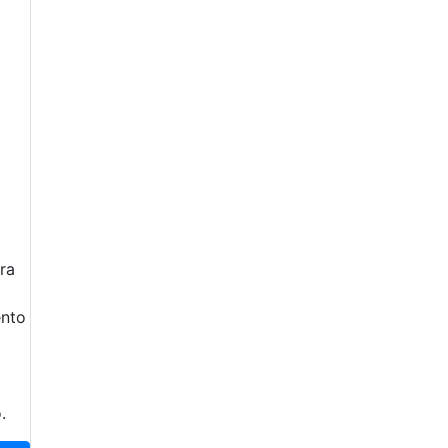
ra
ento
.