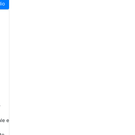
lio
-
le e
to