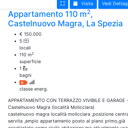
Visita
Vedi Dettag
2
Appartamento 110 m
,
Castelnuovo Magra, La Spezia
€ 150.000
5
locali
2
110
m
superficie
1
bagni
classe energ.
APPARTAMENTO CON TERRAZZO VIVIBILE E GARAGE 
Castelnuovo Magra (località Molicciara)
castelnuovo magra località molicciara ,posizione centra
servita ,ampio appartamento posto al piano primo,già
accatastato come civile abitazione ma attualmente usa