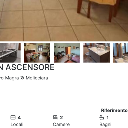
N ASCENSORE
vo Magra
Molicciara
Riferimento
4
2
1
Locali
Camere
Bagni