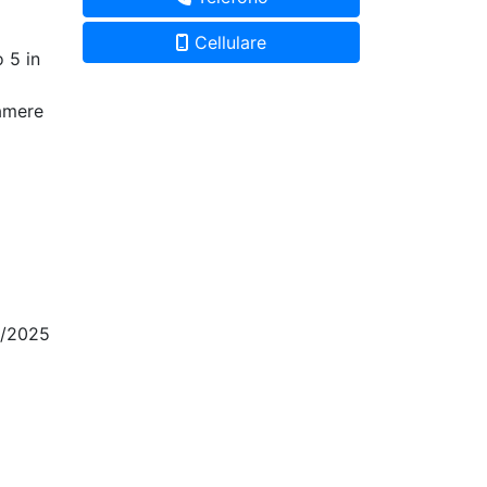
Cellulare
 5 in
o
camere
2/2025