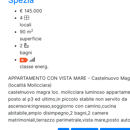
Spezia
€ 145.000
4
locali
2
90
m
superficie
2
bagni
classe energ.
APPARTAMENTO CON VISTA MARE - Castelnuovo Mag
(località Molicciara)
castelnuovo magra loc. molicciara luminoso appartam
posto al p3 ed ultimo,in piccolo stabile non servito da
ascensore:ingresso,soggiorno con camino,cucina
abitabile,ampio disimpegno,2 bagni,2 camere
matrimoniali,terrazzo perimetrale,vista mare,posto auto