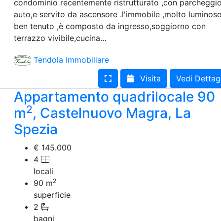
condominio recentemente ristrutturato ,con parcheggi
auto,e servito da ascensore .l'immobile ,molto luminos
ben tenuto ,è composto da ingresso,soggiorno con
terrazzo vivibile,cucina…
Tendola Immobiliare
Visita
Vedi Dettag
Appartamento quadrilocale 90
2
m
, Castelnuovo Magra, La
Spezia
€ 145.000
4
locali
2
90
m
superficie
2
bagni