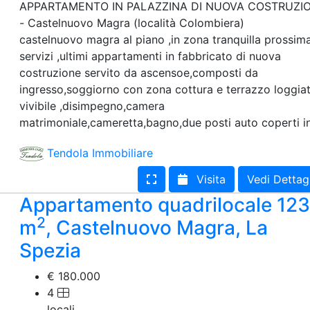
APPARTAMENTO IN PALAZZINA DI NUOVA COSTRUZI
- Castelnuovo Magra (località Colombiera)
castelnuovo magra al piano ,in zona tranquilla prossima
servizi ,ultimi appartamenti in fabbricato di nuova
costruzione servito da ascensoe,composti da
ingresso,soggiorno con zona cottura e terrazzo loggia
vivibile ,disimpegno,camera
matrimoniale,cameretta,bagno,due posti auto coperti 
Tendola Immobiliare
Visita
Vedi Dettag
Appartamento quadrilocale 123
2
m
, Castelnuovo Magra, La
Spezia
€ 180.000
4
locali