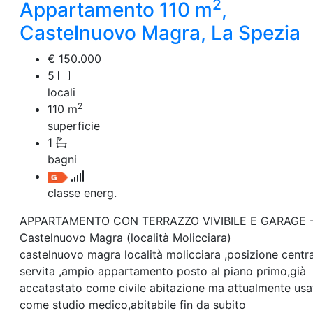
2
Villetta a schiera
Appartamento 110 m
,
Rustico/Casale
Castelnuovo Magra, La Spezia
Loft/Open space
Camera d'Albergo
€ 150.000
Multiproprietà
5
Palazzo/Stabile
Box/Garage
locali
Negozi e Attivita Commerciali in Vendita
2
110
m
Qualsiasi
superficie
Attività/Licenza Commerciale
1
Azienda Agricola
bagni
Bar/Ristorante
Bed & Breakfast
classe energ.
Albergo
Laboratorio Artigianale
APPARTAMENTO CON TERRAZZO VIVIBILE E GARAGE 
Negozio/locale commerciale
Castelnuovo Magra (località Molicciara)
Agriturismo
Magazzini
castelnuovo magra località molicciara ,posizione centra
Capannoni
servita ,ampio appartamento posto al piano primo,già
Uffici
accatastato come civile abitazione ma attualmente usa
Terreni in Vendita
come studio medico,abitabile fin da subito
Qualsiasi