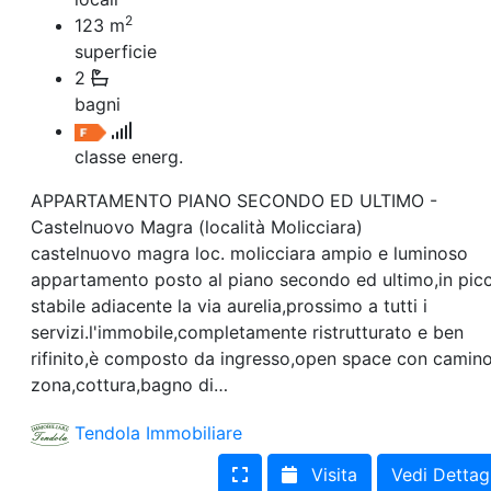
2
123
m
superficie
2
bagni
classe energ.
APPARTAMENTO PIANO SECONDO ED ULTIMO -
Castelnuovo Magra (località Molicciara)
castelnuovo magra loc. molicciara ampio e luminoso
appartamento posto al piano secondo ed ultimo,in pic
stabile adiacente la via aurelia,prossimo a tutti i
servizi.l'immobile,completamente ristrutturato e ben
rifinito,è composto da ingresso,open space con camin
zona,cottura,bagno di…
Tendola Immobiliare
Visita
Vedi Dettag