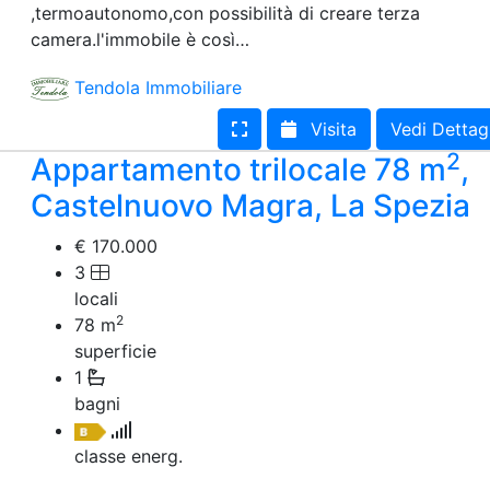
,termoautonomo,con possibilità di creare terza
Terreno edificabile
camera.l'immobile è così…
Terreno
Tendola Immobiliare
Visita
Vedi Dettag
2
Appartamento trilocale 78 m
,
Castelnuovo Magra, La Spezia
€ 170.000
3
locali
2
78
m
superficie
1
bagni
classe energ.