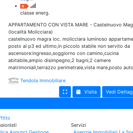
classe energ.
APPARTAMENTO CON VISTA MARE - Castelnuovo Mag
(località Molicciara)
castelnuovo magra loc. molicciara luminoso appartam
posto al p3 ed ultimo,in piccolo stabile non servito da
ascensore:ingresso,soggiorno con camino,cucina
abitabile,ampio disimpegno,2 bagni,2 camere
matrimoniali,terrazzo perimetrale,vista mare,posto auto
Tendola Immobiliare
Visita
Vedi Dettag
sionisti
Servizi
lica Annunci
Gestione
Agenzie Immobiliari La Sp