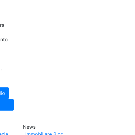
ra
ento
.
lio
News
ezia
Immobiliare Blog