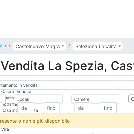
zia
Castelnuovo Magra
Seleziona Località
Vendita La Spezia, Ca
tamento in Vendita
Case in Vendita
Qualsiasi
Locali
Camere
Appartamento
Casa indipendente
Casa Semi-indipendente
resente o non è più disponibile
Attico/Mansarda
Villa