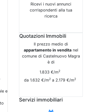
Ricevi i nuovi annunci
corrispondenti alla tua
ricerca
Attiva Email-Alert
Quotazioni Immobili
Il prezzo medio di
appartamento in vendita
nel
comune di Castelnuovo Magra
è di
2
1.833 €/m
-
2
2
da 1.632 €/m
a 2.179 €/m
le e
Vedi Tutte le Quotazioni
Servizi immobiliari
to