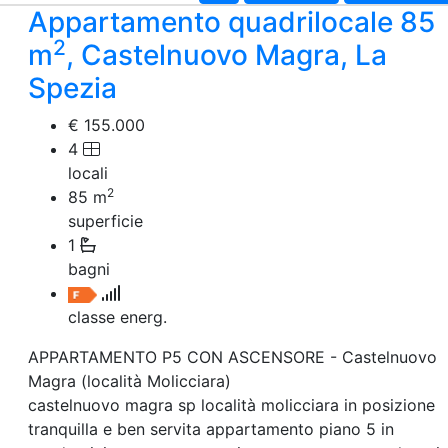
Appartamento quadrilocale 85
2
m
, Castelnuovo Magra, La
Spezia
€ 155.000
4
locali
2
85
m
superficie
1
bagni
classe energ.
APPARTAMENTO P5 CON ASCENSORE - Castelnuovo
Magra (località Molicciara)
castelnuovo magra sp località molicciara in posizione
tranquilla e ben servita appartamento piano 5 in